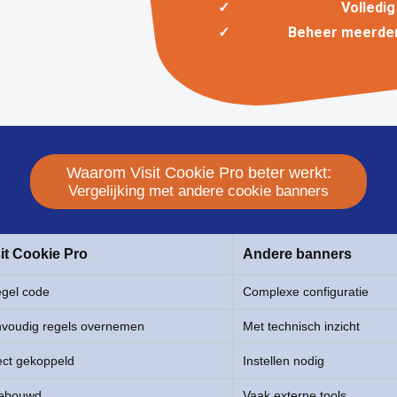
Volledi
Beheer meerder
Waarom Visit Cookie Pro beter werkt:
Vergelijking met andere cookie banners
it Cookie Pro
Andere banners
egel code
Complexe configuratie
voudig regels overnemen
Met technisch inzicht
ect gekoppeld
Instellen nodig
gebouwd
Vaak externe tools