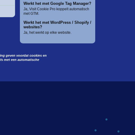
Werkt het met Google Tag Manager?
Ja, Visit Cookie Pro koppelt automatisch
met GTM.
Werkt het met WordPress / Shopify /
websites?
Ja, het werkt op elke website.
ing geven voordat cookies en
els met een automatische