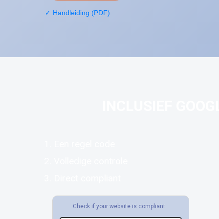
✓ Handleiding (PDF)
INCLUSIEF GOOG
Een regel code
Volledige controle
Direct compliant
Check if your website is compliant