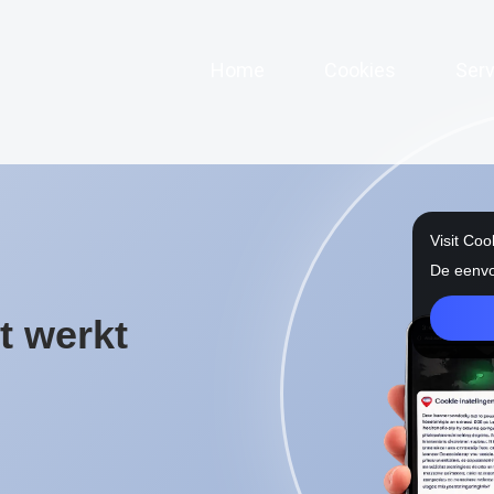
Home
(current)
Cookies
Serv
Visit Co
De eenvo
t werkt