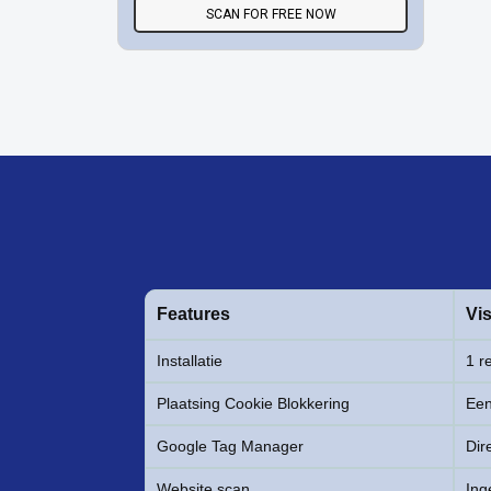
SCAN FOR FREE NOW
Features
Vis
Installatie
1 r
Plaatsing Cookie Blokkering
Een
Google Tag Manager
Dir
Website scan
In