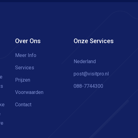
Over Ons
Onze Services
Meer Info
Nederland
Services
post@visitpro.nl
ge
Prijzen
rs
088-7744300
Voorwaarden
jke
Contact
e
re