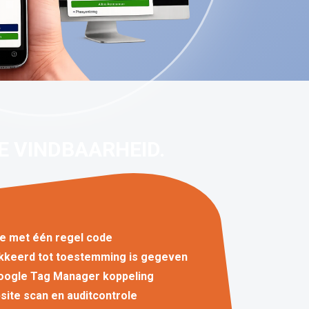
E VINDBAARHEID.
tie met één regel code
kkeerd tot toestemming is gegeven
oogle Tag Manager koppeling
site scan en auditcontrole